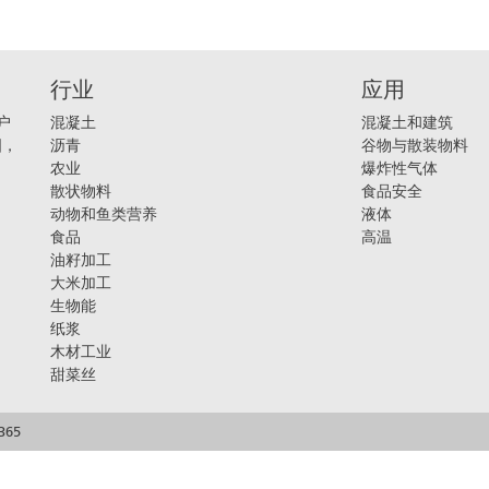
行业
应用
户
混凝土
混凝土和建筑
国，
沥青
谷物与散装物料
农业
爆炸性气体
散状物料
食品安全
动物和鱼类营养
液体
食品
高温
油籽加工
大米加工
生物能
纸浆
木材工业
甜菜丝
365