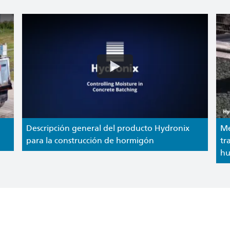
Descripción general del producto Hydronix
Me
para la construcción de hormigón
tr
hu