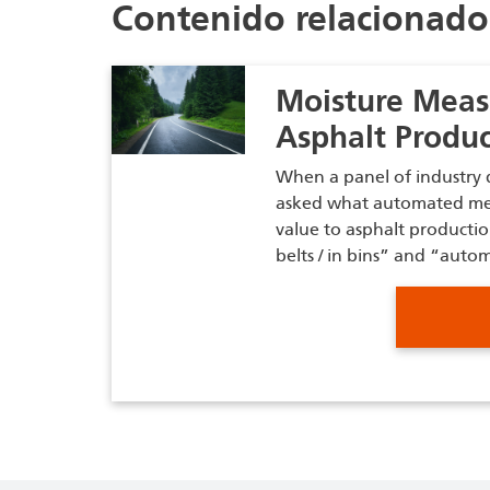
Contenido relacionado
Moisture Meas
Asphalt Produc
When a panel of industry q
asked what automated m
value to asphalt producti
belts / in bins” and “aut