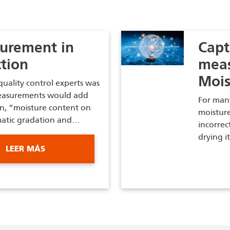
urement in
Capt
tion
meas
Mois
uality control experts was
easurements would add
For many
on, “moisture content on
moisture
omatic gradation and…
incorrec
drying i
LEER MÁS