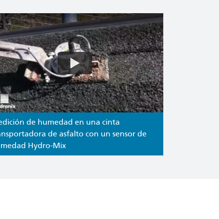
dición de humedad en una cinta
ansportadora de asfalto con un sensor de
medad Hydro-Mix