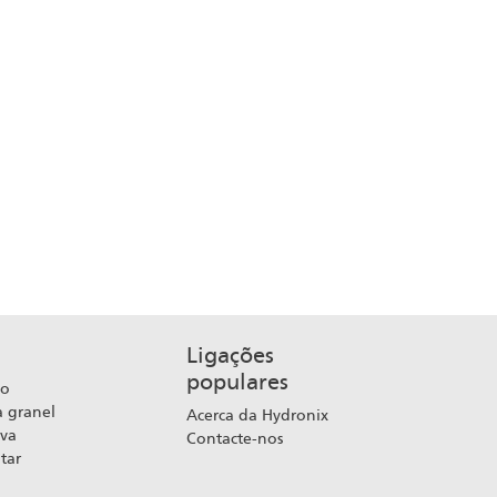
Ligações
populares
ão
a granel
Acerca da Hydronix
iva
Contacte-nos
tar