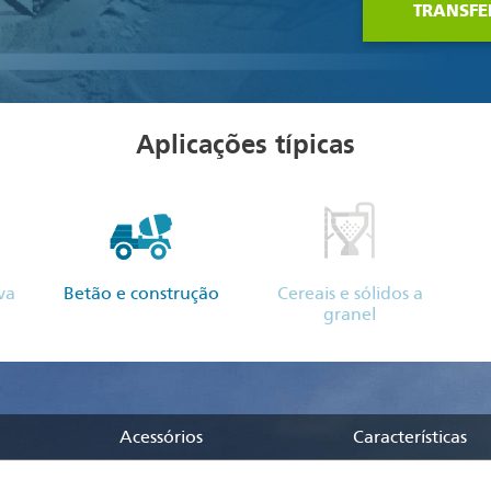
TRANSFE
Aplicações típicas
va
Betão e construção
Cereais e sólidos a
granel
Acessórios
Características