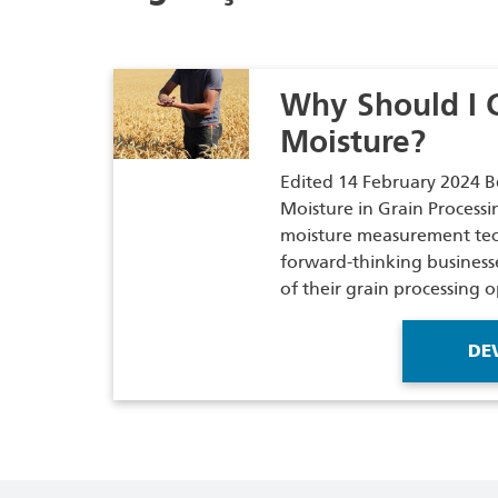
Why Should I 
Moisture?
Edited 14 February 2024 B
Moisture in Grain Processi
moisture measurement tec
forward-thinking businesse
of their grain processing 
DE