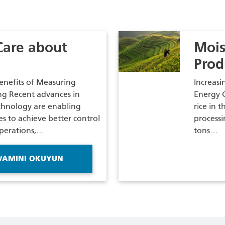
Care about
Mois
Prod
enefits of Measuring
Increasi
ng Recent advances in
Energy C
hnology are enabling
rice in 
s to achieve better control
processi
operations,…
tons…
VAMINI OKUYUN