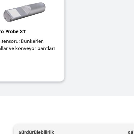
ro-Probe XT
sensörü: Bunkerler,
llar ve konveyör bantları
Sürdürülebilirlik
Kâr