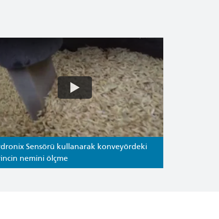
dronix Sensörü kullanarak konveyördeki
rincin nemini ölçme