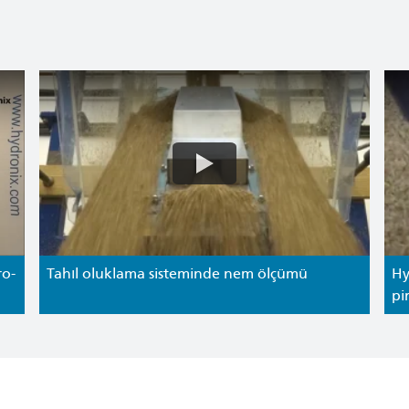
ro-
Tahıl oluklama sisteminde nem ölçümü
Hy
pi