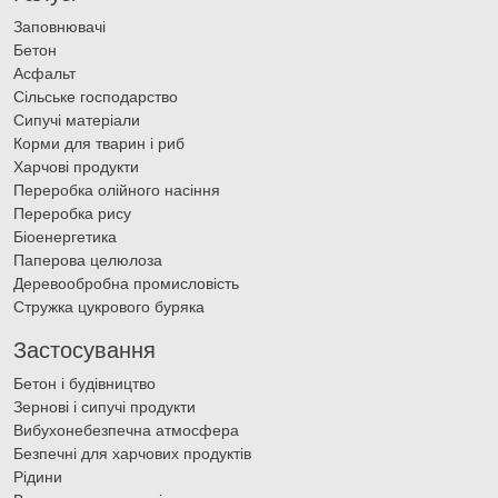
Заповнювачі
Бетон
Асфальт
Сільське господарство
Сипучі матеріали
Корми для тварин і риб
Харчові продукти
Переробка олійного насіння
Переробка рису
Біоенергетика
Паперова целюлоза
Деревообробна промисловість
Стружка цукрового буряка
Застосування
Бетон і будівництво
Зернові і сипучі продукти
Вибухонебезпечна атмосфера
Безпечні для харчових продуктів
Рідини