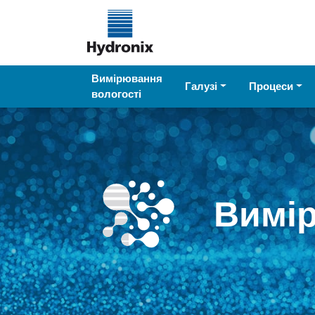
Вимірювання
Галузі
Процеси
вологості
Вимі