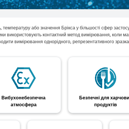
, температуру або значення Брікса у більшості сфер засто
чики використовують контактний метод вимірювання, коли ма
водити вимірювання однорідного, репрезентативного зразка
Вибухонебезпечна
Безпечні для харчов
атмосфера
продуктів