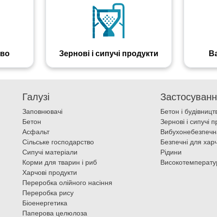
тво
Зернові і сипучі продукти
В
Галузі
Застосуван
Заповнювачі
Бетон і будівницт
Бетон
Зернові і сипучі 
Асфальт
Вибухонебезпеч
Сільське господарство
Безпечні для хар
Сипучі матеріали
Рідини
Корми для тварин і риб
Високотемперату
Харчові продукти
Переробка олійного насіння
Переробка рису
Біоенергетика
Паперова целюлоза