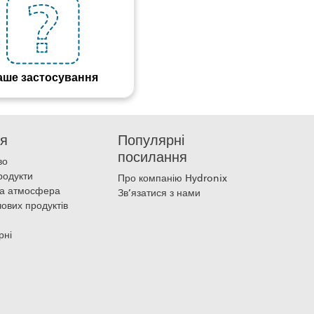
аше застосування
ня
Популярні
посилання
во
продукти
Про компанію Hydronix
на атмосфера
Зв’язатися з нами
чових продуктів
рні