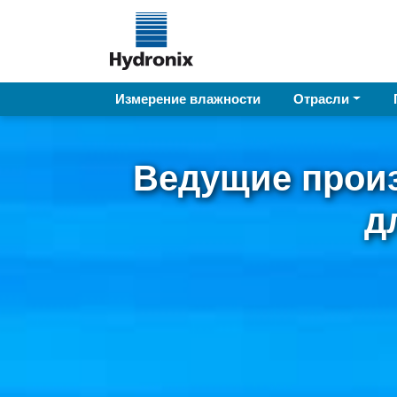
Измерение влажности
Отрасли
Ведущие прои
д