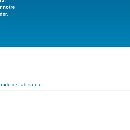
sur
er notre
der.
uide de l'utilisateur