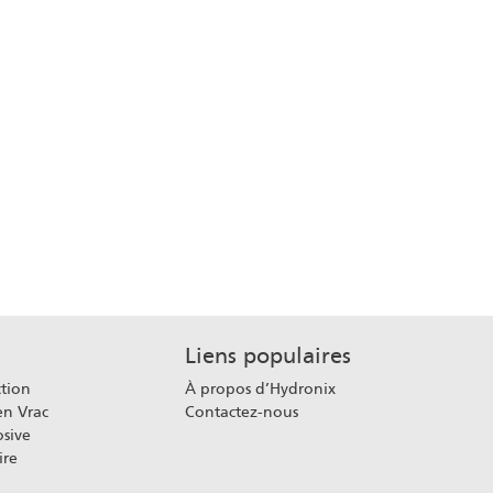
Liens populaires
ction
À propos d’Hydronix
en Vrac
Contactez-nous
sive
ire