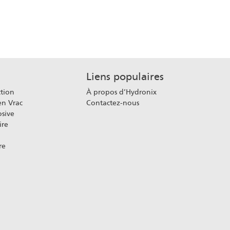
Liens populaires
ction
À propos d’Hydronix
en Vrac
Contactez-nous
sive
ire
re