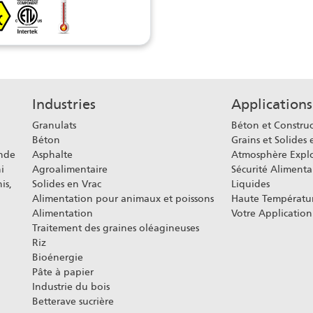
Industries
Applications
Granulats
Béton et Constru
Béton
Grains et Solides 
onde
Asphalte
Atmosphère Explo
i
Agroalimentaire
Sécurité Alimenta
is,
Solides en Vrac
Liquides
Alimentation pour animaux et poissons
Haute Températu
Alimentation
Votre Application
Traitement des graines oléagineuses
Riz
Bioénergie
Pâte à papier
Industrie du bois
Betterave sucrière