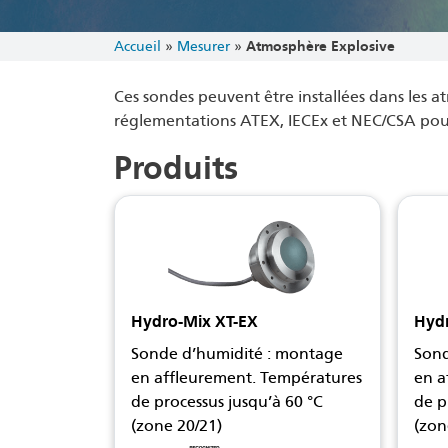
Accueil
»
Mesurer
»
Atmosphère Explosive
Ces sondes peuvent être installées dans les 
réglementations ATEX, IECEx et NEC/CSA pour 
Produits
Hydro-Mix XT-EX
Hyd
Sonde d’humidité : montage
Sond
en affleurement. Températures
en a
de processus jusqu’à 60 °C
de p
(zone 20/21)
(zon