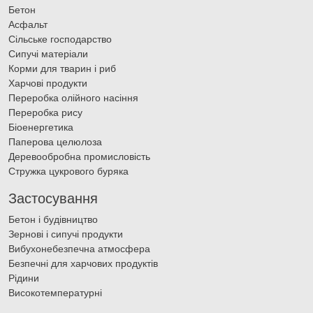
Бетон
Асфальт
Сільське господарство
Сипучі матеріали
Корми для тварин і риб
Харчові продукти
Переробка олійного насіння
Переробка рису
Біоенергетика
Паперова целюлоза
Деревообробна промисловість
Стружка цукрового буряка
Застосування
Бетон і будівництво
Зернові і сипучі продукти
Вибухонебезпечна атмосфера
Безпечні для харчових продуктів
Рідини
Високотемпературні