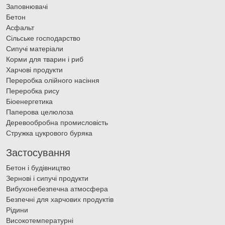
Заповнювачі
Бетон
Асфальт
Сільське господарство
Сипучі матеріали
Корми для тварин і риб
Харчові продукти
Переробка олійного насіння
Переробка рису
Біоенергетика
Паперова целюлоза
Деревообробна промисловість
Стружка цукрового буряка
Застосування
Бетон і будівництво
Зернові і сипучі продукти
Вибухонебезпечна атмосфера
Безпечні для харчових продуктів
Рідини
Високотемпературні